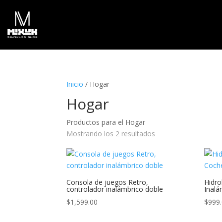
Inicio
/ Hogar
Hogar
Productos para el Hogar
Mostrando los 2 resultados
Consola de juegos Retro,
Hidro
controlador inalámbrico doble
Inalá
$
1,599.00
$
999