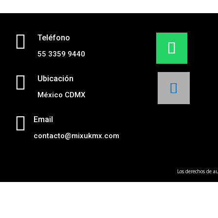

Teléfono
55 3359 9440

Ubicación
México CDMX

Email
contacto@mixukmx.com
Los derechos de au