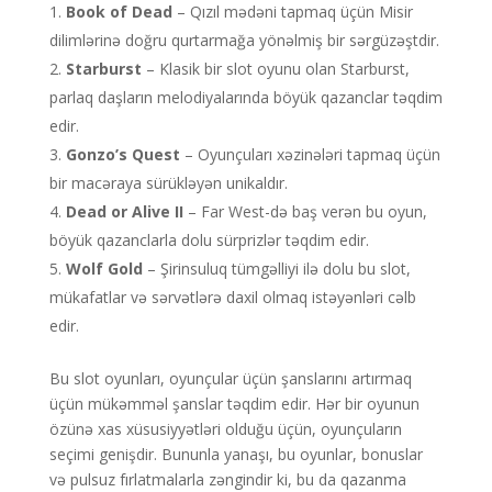
Book of Dead
– Qızıl mədəni tapmaq üçün Misir
dilimlərinə doğru qurtarmağa yönəlmiş bir sərgüzəştdir.
Starburst
– Klasik bir slot oyunu olan Starburst,
parlaq daşların melodiyalarında böyük qazanclar təqdim
edir.
Gonzo’s Quest
– Oyunçuları xəzinələri tapmaq üçün
bir macəraya sürükləyən unikaldır.
Dead or Alive II
– Far West-də baş verən bu oyun,
böyük qazanclarla dolu sürprizlər təqdim edir.
Wolf Gold
– Şirinsuluq tümgəlliyi ilə dolu bu slot,
mükafatlar və sərvətlərə daxil olmaq istəyənləri cəlb
edir.
Bu slot oyunları, oyunçular üçün şanslarını artırmaq
üçün mükəmməl şanslar təqdim edir. Hər bir oyunun
özünə xas xüsusiyyətləri olduğu üçün, oyunçuların
seçimi genişdir. Bununla yanaşı, bu oyunlar, bonuslar
və pulsuz fırlatmalarla zəngindir ki, bu da qazanma